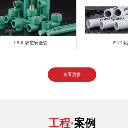
PP-R 双层安全管
PP-R 铝塑复合
查看更多
工程·
案例